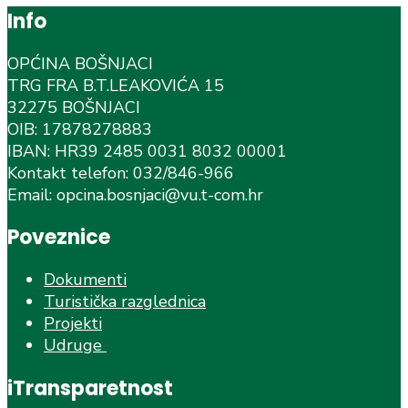
Info
OPĆINA BOŠNJACI
TRG FRA B.T.LEAKOVIĆA 15
32275 BOŠNJACI
OIB: 17878278883
IBAN: HR39 2485 0031 8032 00001
Kontakt telefon: 032/846-966
Email: opcina.bosnjaci@vu.t-com.hr
Poveznice
Dokumenti
Turistička razglednica
Projekti
Udruge
iTransparetnost