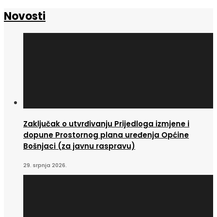
Novosti
Zaključak o utvrđivanju Prijedloga izmjene i
dopune Prostornog plana uređenja Općine
Bošnjaci (za javnu raspravu)
29. srpnja 2026.