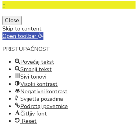
↑
Close
Skip to content
Open toolbar
PRISTUPAČNOST
Povećaj tekst
Smanji tekst
Sivi tonovi
Visoki kontrast
Negativni kontrast
Svijetla pozadina
Podrctaj poveznice
Čitljiv font
Reset