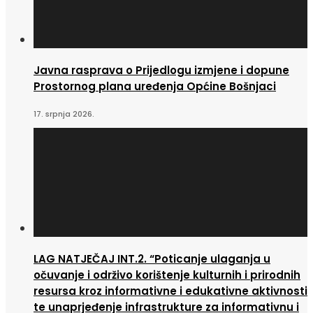
Javna rasprava o Prijedlogu izmjene i dopune
Prostornog plana uređenja Općine Bošnjaci
17. srpnja 2026.
LAG NATJEČAJ INT.2. “Poticanje ulaganja u
očuvanje i održivo korištenje kulturnih i prirodnih
resursa kroz informativne i edukativne aktivnosti
te unaprjeđenje infrastrukture za informativnu i