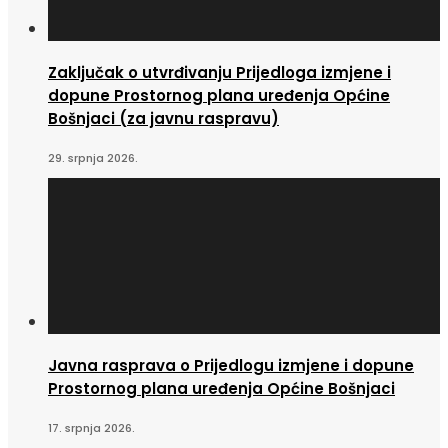
Zaključak o utvrđivanju Prijedloga izmjene i
dopune Prostornog plana uređenja Općine
Bošnjaci (za javnu raspravu)
29. srpnja 2026.
Javna rasprava o Prijedlogu izmjene i dopune
Prostornog plana uređenja Općine Bošnjaci
17. srpnja 2026.