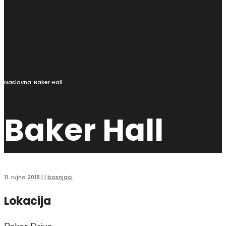
Naslovna
Baker Hall
Baker Hall
11. rujna 2018.
|
|
bosnjaci
Lokacija