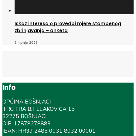
Iskaz interesa o provedbi mjere stambenog
zbrinjavanja – anketa
3. lipnja 2026.
Info
OPĆINA BOŠNJACI
TRG FRA B.T.LEAKOVIĆA 15
32275 BOŠNJACI
OIB: 17878278883
IBAN: HR39 2485 0031 8032 00001