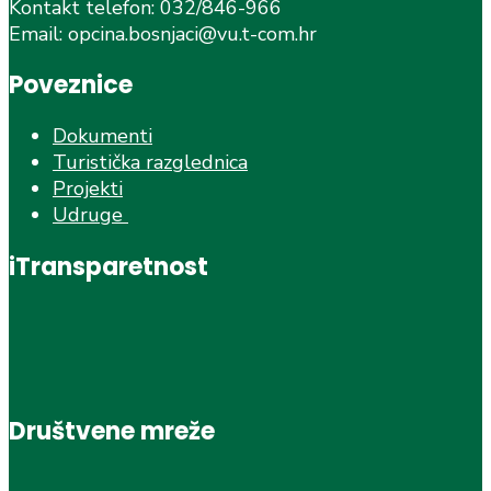
Kontakt telefon: 032/846-966
Email: opcina.bosnjaci@vu.t-com.hr
Poveznice
Dokumenti
Turistička razglednica
Projekti
Udruge
iTransparetnost
Društvene mreže