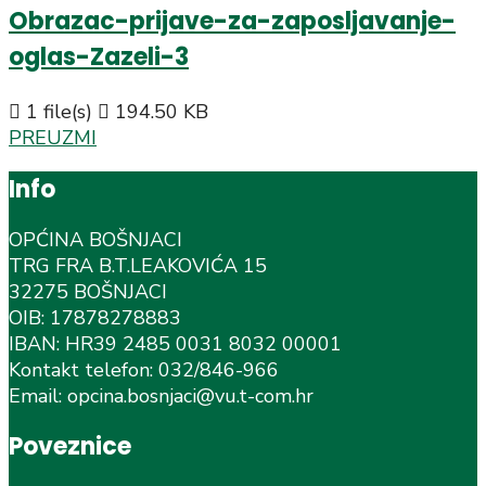
Obrazac-prijave-za-zaposljavanje-
oglas-Zazeli-3
1 file(s)
194.50 KB
PREUZMI
Info
OPĆINA BOŠNJACI
TRG FRA B.T.LEAKOVIĆA 15
32275 BOŠNJACI
OIB: 17878278883
IBAN: HR39 2485 0031 8032 00001
Kontakt telefon: 032/846-966
Email: opcina.bosnjaci@vu.t-com.hr
Poveznice