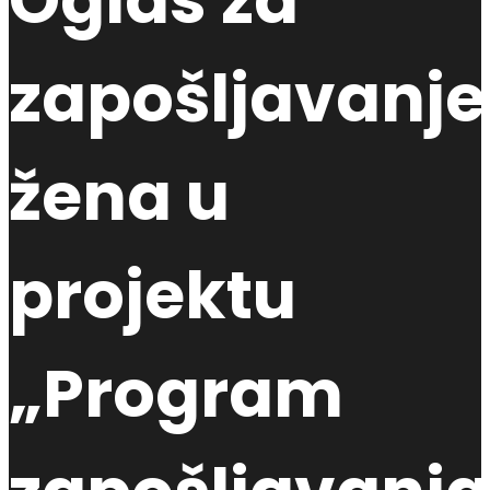
Oglas za
zapošljavanje
žena u
projektu
„Program