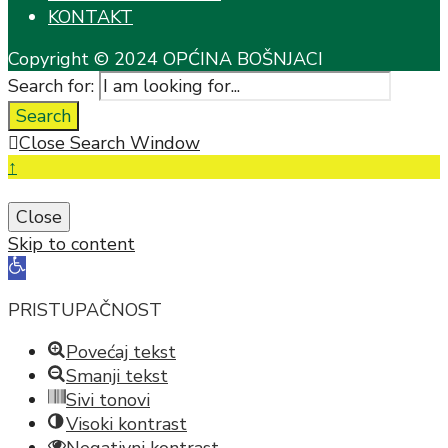
KONTAKT
Copyright © 2024 OPĆINA BOŠNJACI
Search for:
Search
Close Search Window
↑
Close
Skip to content
Open
toolbar
PRISTUPAČNOST
Povećaj tekst
Smanji tekst
Sivi tonovi
Visoki kontrast
Negativni kontrast