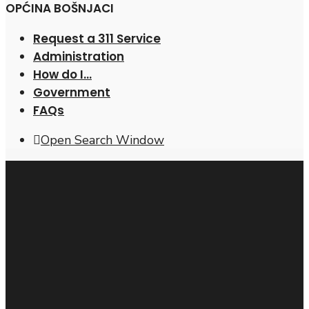
OPĆINA BOŠNJACI
Request a 311 Service
Administration
How do I…
Government
FAQs
Open Search Window