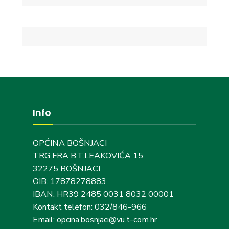
Info
OPĆINA BOŠNJACI
TRG FRA B.T.LEAKOVIĆA 15
32275 BOŠNJACI
OIB: 17878278883
IBAN: HR39 2485 0031 8032 00001
Kontakt telefon: 032/846-966
Email: opcina.bosnjaci@vu.t-com.hr