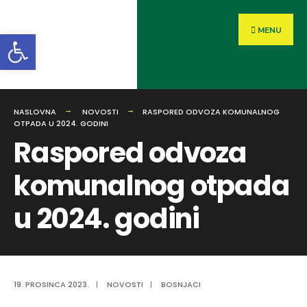
MENU
Open toolbar
NASLOVNA
NOVOSTI
RASPORED ODVOZA KOMUNALNOG
OTPADA U 2024. GODINI
Raspored odvoza
komunalnog otpada
u 2024. godini
19. PROSINCA 2023.
|
NOVOSTI
|
BOSNJACI