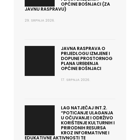
OPĆINE BOŠNJACI (ZA
JAVNU RASPRAVU)
29. SRPNJA 2026.
JAVNA RASPRAVA O
PRIJEDLOGU IZMJENE I
DOPUNE PROSTORNOG
PLANA UREĐENJA
OPĆINE BOŠNJACI
17. SRPNJA 2026.
LAG NATJEČAJ INT.2.
“POTICANJE ULAGANJA
U OČUVANJE I ODRŽIVO
KORIŠTENJE KULTURNIH I
PRIRODNIH RESURSA
KROZ INFORMATIVNE I
EDUKATIVNE AKTIVNOSTI TE