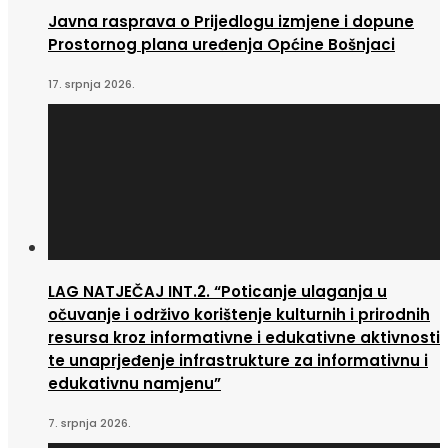
Javna rasprava o Prijedlogu izmjene i dopune
Prostornog plana uređenja Općine Bošnjaci
17. srpnja 2026.
LAG NATJEČAJ INT.2. “Poticanje ulaganja u
očuvanje i održivo korištenje kulturnih i prirodnih
resursa kroz informativne i edukativne aktivnosti
te unaprjeđenje infrastrukture za informativnu i
edukativnu namjenu”
7. srpnja 2026.