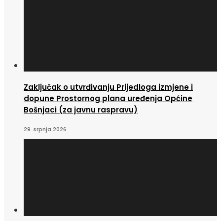
Zaključak o utvrđivanju Prijedloga izmjene i
dopune Prostornog plana uređenja Općine
Bošnjaci (za javnu raspravu)
29. srpnja 2026.