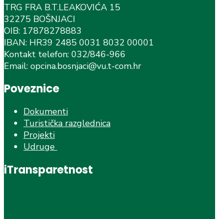
TRG FRA B.T.LEAKOVIĆA 15
32275 BOŠNJACI
OIB: 17878278883
IBAN: HR39 2485 0031 8032 00001
Kontakt telefon: 032/846-966
Email: opcina.bosnjaci@vu.t-com.hr
Poveznice
Dokumenti
Turistička razglednica
Projekti
Udruge
iTransparetnost