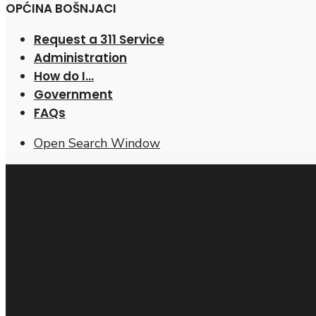
OPĆINA BOŠNJACI
Request a 311 Service
Administration
How do I…
Government
FAQs
Open Search Window