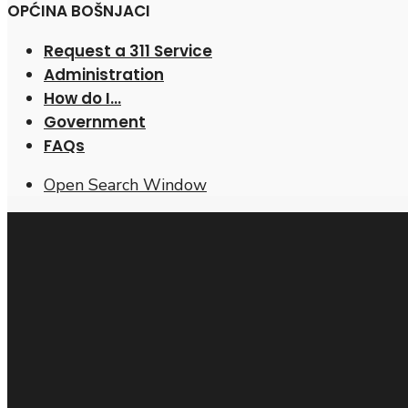
OPĆINA BOŠNJACI
Request a 311 Service
Administration
How do I…
Government
FAQs
Open Search Window