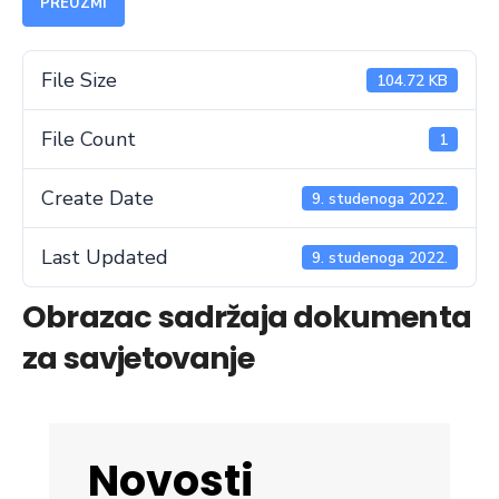
PREUZMI
File Size
104.72 KB
File Count
1
Create Date
9. studenoga 2022.
Last Updated
9. studenoga 2022.
Obrazac sadržaja dokumenta
za savjetovanje
Novosti