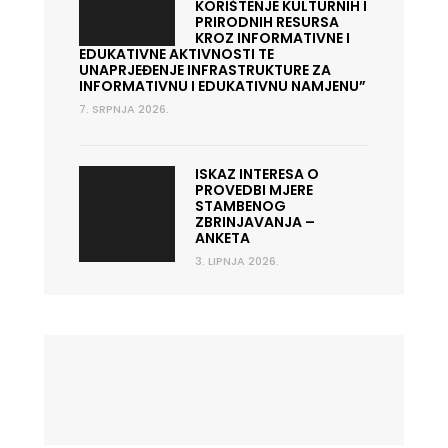
KORIŠTENJE KULTURNIH I
PRIRODNIH RESURSA
KROZ INFORMATIVNE I
EDUKATIVNE AKTIVNOSTI TE
UNAPRJEĐENJE INFRASTRUKTURE ZA
INFORMATIVNU I EDUKATIVNU NAMJENU”
7. SRPNJA 2026.
ISKAZ INTERESA O
PROVEDBI MJERE
STAMBENOG
ZBRINJAVANJA –
ANKETA
3. LIPNJA 2026.