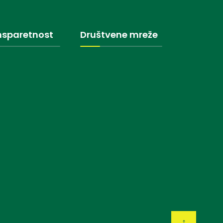
nsparetnost
Društvene mreže
↑