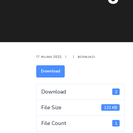
17. RUJNA 2022.
|
|
BOSNJACI
Download
Download
2
File Size
132 KB
File Count
1