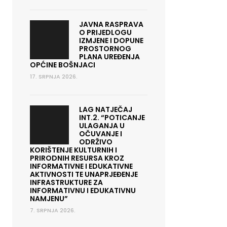
JAVNA RASPRAVA
O PRIJEDLOGU
IZMJENE I DOPUNE
PROSTORNOG
PLANA UREĐENJA
OPĆINE BOŠNJACI
17. SRPNJA 2026.
LAG NATJEČAJ
INT.2. “POTICANJE
ULAGANJA U
OČUVANJE I
ODRŽIVO
KORIŠTENJE KULTURNIH I
PRIRODNIH RESURSA KROZ
INFORMATIVNE I EDUKATIVNE
AKTIVNOSTI TE UNAPRJEĐENJE
INFRASTRUKTURE ZA
INFORMATIVNU I EDUKATIVNU
NAMJENU”
7. SRPNJA 2026.