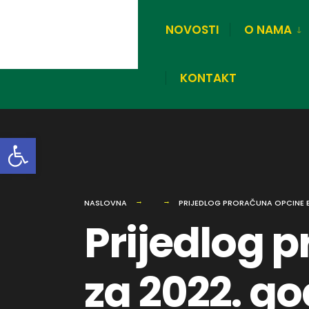
NOVOSTI
O NAMA
KONTAKT
Open toolbar
NASLOVNA
PRIJEDLOG PRORAČUNA OPCINE BO
Prijedlog 
za 2022. go