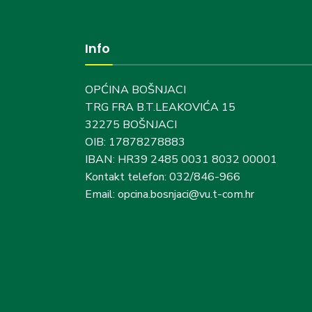
Info
OPĆINA BOŠNJACI
TRG FRA B.T.LEAKOVIĆA 15
32275 BOŠNJACI
OIB: 17878278883
IBAN: HR39 2485 0031 8032 00001
Kontakt telefon: 032/846-966
Email: opcina.bosnjaci@vu.t-com.hr