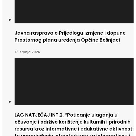
Javna rasprava o Prijedlogu izmjene i dopune
Prostornog plana uređenja Općine Bošnjaci
17. srpnja 2026.
LAG NATJEČAJ INT.2. “Poticanje ulaganja u
očuvanje i održivo korištenje kulturnih i prirodnih
resursa kroz informativne i edukativne aktivnosti
te unaprjeđenje infrastrukture za informativnu i