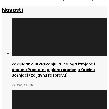
Novosti
Zaključak o utvrđivanju Prijedloga izmjene i
dopune Prostornog plana uređenja Općine
Bošnjaci (za javnu raspravu)
29. srpnja 2026.