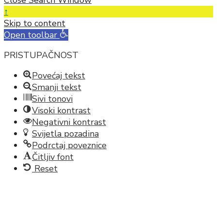
Close Search Window
↑
Skip to content
Open toolbar
PRISTUPAČNOST
Povećaj tekst
Smanji tekst
Sivi tonovi
Visoki kontrast
Negativni kontrast
Svijetla pozadina
Podrctaj poveznice
Čitljiv font
Reset