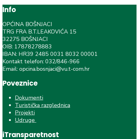
Info
OPĆINA BOŠNJACI
TRG FRA B.T.LEAKOVIĆA 15
32275 BOŠNJACI
OIB: 17878278883
IBAN: HR39 2485 0031 8032 00001
Kontakt telefon: 032/846-966
Email: opcina.bosnjaci@vu.t-com.hr
Poveznice
Dokumenti
Turistička razglednica
Projekti
Udruge
iTransparetnost