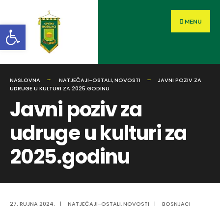
MENU
Open toolbar
NASLOVNA
NATJEČAJI-OSTALI
,
NOVOSTI
JAVNI POZIV ZA
UDRUGE U KULTURI ZA 2025.GODINU
Javni poziv za
udruge u kulturi za
2025.godinu
27. RUJNA 2024.
|
NATJEČAJI-OSTALI
,
NOVOSTI
|
BOSNJACI