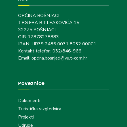
OPĆINA BOŠNJACI
TRG FRA B.T.LEAKOVIĆA 15
32275 BOŠNJACI
OIB: 17878278883
IBAN: HR39 2485 0031 8032 00001
Kontakt telefon: 032/846-966
Email: opcina.bosnjaci@vu.t-com.hr
Poveznice
Dokumenti
Turistička razglednica
Projekti
Udruge